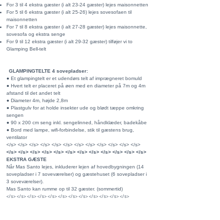
For 3 til 4 ekstra gæster (i alt 23-24 gæster) lejes maisonnetten
For 5 til 6 ekstra gæster (i alt 25-26) lejes sovesofaen til
maisonnetten
For 7 til 8 ekstra gæster (i alt 27-28 gæster) lejes maisonnette,
sovesofa og ekstra senge
For 9 til 12 ekstra gæster (i alt 29-32 gæster) tilføjer vi to
Glamping Bell-telt
GLAMPINGTELTE 4 sovepladser:
● Et glampingtelt er et udendørs telt af imprægneret bomuld
● Hvert telt er placeret på øen med en diameter på 7m og 4m
afstand til det andet telt
● Diameter 4m, højde 2,8m
● Plastgulv for at holde insekter ude og blødt tæppe omkring
sengen
● 90 x 200 cm seng inkl. sengelinned, håndklæder, badekåbe
● Bord med lampe, wifi-forbindelse, stik til gæstens brug,
ventilator
</s> </s> </s> </s> </s> </s> </s> </s> </s> </s> </s> </s>
</s> </s> </s> </s> </s> </s> </s> </s> </s> </s> </s> </s>
EKSTRA GÆSTE
Når Mas Santo lejes, inkluderer lejen af ​​hovedbygningen (14
sovepladser i 7 soveværelser) og gæstehuset (6 sovepladser i
3 soveværelser).
Mas Santo kan rumme op til 32 gæster. (sommertid)
</s> </s> </s> </s> </s> </s> </s> </s> </s> </s> </s> </s>