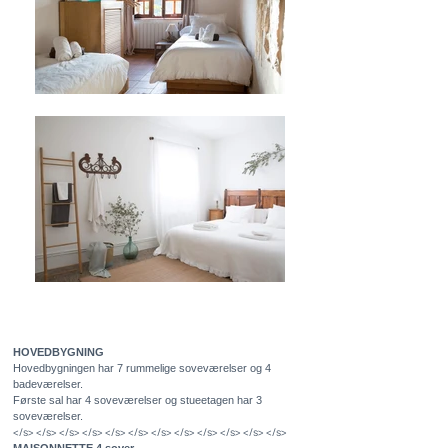
HOVEDBYGNING
Hovedbygningen har 7 rummelige soveværelser og 4
badeværelser.
Første sal har 4 soveværelser og stueetagen har 3
soveværelser.
</s> </s> </s> </s> </s> </s> </s> </s> </s> </s> </s> </s>