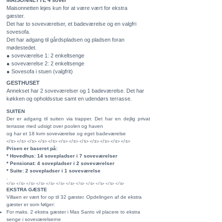
MAISONNETTE 4 sover
Maisonnetten lejes kun for at være vært for ekstra
gæster.
Det har to soveværelser, et badeværelse og en valgfri
sovesofa.
Det har adgang til gårdspladsen og pladsen foran
mødestedet.
● soveværelse 1: 2 enkeltsenge
● soveværelse 2: 2 enkeltsenge
● Sovesofa i stuen (valgfrit)
GESTHUSET
Annekset har 2 soveværelser og 1 badeværelse. Det har
køkken og opholdsstue samt en udendørs terrasse.
SUITEN
Der er adgang til suiten via trapper. Det har en dejlig privat
terrasse med udsigt over poolen
og haven
og har et 18 kvm soveværelse og eget badeværelse
</s> </s> </s> </s> </s> </s> </s> </s> </s> </s> </s> </s>
Prisen er baseret på:
* Hovedhus: 14 sovepladser i 7 soveværelser
* Pensionat: 4 sovepladser i 2 soveværelser
* Suite: 2 sovepladser i 1 soveværelse
.
</s> </s> </s> </s> </s> </s> </s> </s> </s> </s> </s> </s>
EKSTRA GÆSTE
Villaen er vært for op til 32 gæster. Opdelingen af ​​de ekstra
gæster er som følger:
For maks. 2 ekstra gæster i Mas Santo vil placere to ekstra
senge i soveværelserne